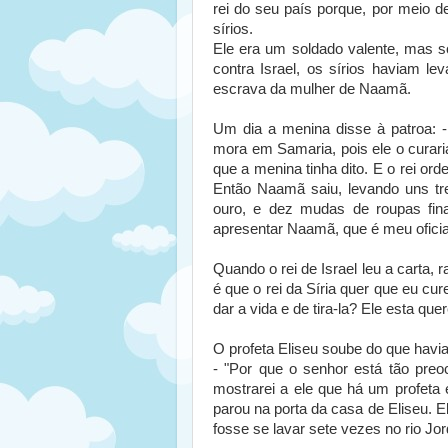
rei do seu país porque, por meio d
sírios.
Ele era um soldado valente, mas s
contra Israel, os sírios haviam le
escrava da mulher de Naamã.
Um dia a menina disse à patroa: -
mora em Samaria, pois ele o curar
que a menina tinha dito. E o rei orde
Então Naamã saiu, levando uns tre
ouro, e dez mudas de roupas fina
apresentar Naamã, que é meu oficia
Quando o rei de Israel leu a carta
é que o rei da Síria quer que eu c
dar a vida e de tira-la? Ele esta que
O profeta Eliseu soube do que havia
- "Por que o senhor está tão pr
mostrarei a ele que há um profeta
parou na porta da casa de Eliseu.
E
fosse se lavar sete vezes no rio Jo