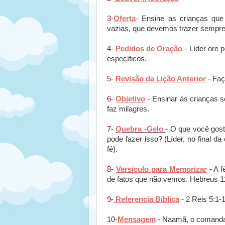
3-
Oferta
-
Ensine as crianças qu
vazias, que devemos trazer sempre 
4-
Pedidos de Oração
-
Líder ore p
específicos.
5-
Revisão da Lição Anterior
-
Faça
6-
Objetivo
-
Ensinar às crianças s
faz milagres.
7-
Quebra -Gelo
-
O que você gosta
pode fazer isso? (Líder, no final 
fé).
8-
Versículo para Memorizar
-
A f
de fatos que não vemos. Hebreus 1
9-
Referencia Bíblica
-
2 Reis 5:1-
10-
Mensagem
-
Naamã, o comandant