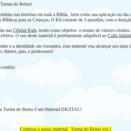
a Turma do Reino!
ntidas nas histórias em toda a Bíblia , bem como sua aplicação no dia a 
 Bíblicas para as Crianças. O Kit consiste de 3 apostilas, com a duraç
rada nas
Células Kids
. tendo como objetivo o ensino de valores cristãos 
efetivo. O uso deste material é perfeitamente adaptável ao
Culto Infant
ter e a identidade são formados, esse material visa alcançar aos mais di
: líderes, pais, e professores!
 contém:
.3 da Turma do Reino é um Material DIGITAL!
Conheça o nosso material, Turma do Reino vol.1