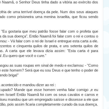
e Naamã, o Senhor Deus tinha dado a vitória ao exército dos
ofria de uma terrível doença da pele. Num dos seus ataques
vado como prisioneira uma menina israelita, que ficou sendo
 "Eu gostaria que meu patrão fosse falar com o profeta que
ia da sua doença".
Então Naamã foi falar com o rei e contou o
nou: - Vá falar com o rei de Israel e entregue esta carta a ele.
zentos e cinquenta quilos de prata, e uns setenta quilos de
s. A carta que ele levava dizia assim: "Esta carta é para
l .Eu quero que você o cure."
, rasgou as suas roupas em sinal de medo e exclamou: - "Como
ure este homem? Será que eu sou Deus e que tenho o poder de
rendo briga!"
 acontecido e mandou dizer ao rei :
eocupado? Mande que esse homem venha falar comigo ,e eu
 em Israel! Então Naamã foi com os seus cavalos e carros e
liseu mandou que um empregado saísse e dissesse a ele que
rdão, pois assim ficaria completamente curado da sua doença.