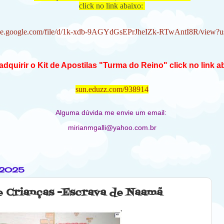
click no link abaixo:
rive.google.com/file/d/1k-xdb-9AGYdGsEPrJheIZk-RTwAntI8R/view?u
adquirir o Kit de Apostilas "Turma do Reino" click no link a
sun.eduzz.com/938914
Alguma dúvida me envie um email:
mirianmgalli@yahoo.com.br
 2025
e Crianças -Escrava de Naamã