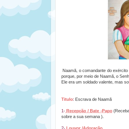
Naamã, o comandante do exército da
porque, por meio de Naamã, o Senhor
Ele era um soldado valente, mas sof
Titulo
:
Escrava de Naamã
1-
Recepção / Bate -Papo
(Receba
sobre a sua semana ).
2-
Louvor /Adoração