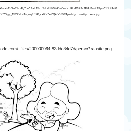
vZ2xl/AVvXsEhSwClHMIy7ueCPviLMNz4NU0bfVlWtKjvYYuhcU7UrE39lSv3PHgEnzir3YqzyCL3biUs93
i6YSygt_MBS34q4AizyzqFSXP_cxlXY7s-ZQA/s1600/1parb+gr+most+pq+sem.jpg
bnode.com/_files/200000064-83dde84d7d/persoGraosite.png