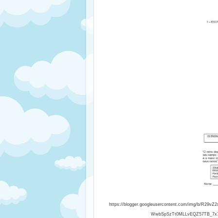
https://blogger.googleusercontent.com/img/b/R2
WwbSpSzTt0MLLvEQZ57TB_7x7