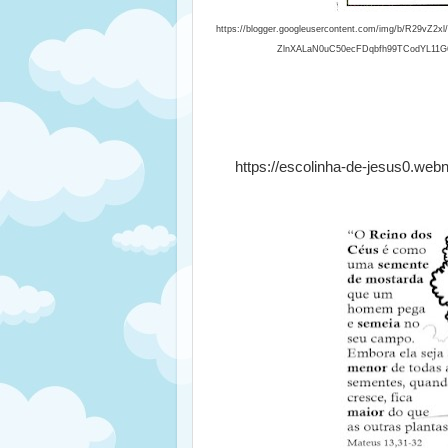
https://blogger.googleusercontent.com/img/b/R29
ZlnXALaN0uC50ecFDqbfh99TCodYL11G6
https://escolinha-de-jesus0.we