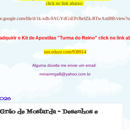
click no link abaixo:
rive.google.com/file/d/1k-xdb-9AGYdGsEPrJheIZk-RTwAntI8R/view?u
adquirir o Kit de Apostilas "Turma do Reino" click no link a
sun.eduzz.com/938914
Alguma dúvida me envie um email:
mirianmgalli@yahoo.com.br
2026
o Grão de Mostarda - Desenhos e