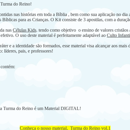
a Turma do Reino!
ntidas nas histórias em toda a Bíblia , bem como sua aplicação no dia a 
 Bíblicas para as Crianças. O Kit consiste de 3 apostilas, com a duraç
rada nas
Células Kids
. tendo como objetivo o ensino de valores cristãos 
efetivo. O uso deste material é perfeitamente adaptável ao
Culto Infant
ter e a identidade são formados, esse material visa alcançar aos mais di
: líderes, pais, e professores!
 contém:
.3 da Turma do Reino é um Material DIGITAL!
Conheça o nosso material, Turma do Reino vol.1