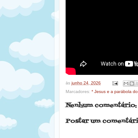
às
junho 24, 2026
Marcadores:
* Jesus e a parábola d
Nenhum comentário:
Postar um comentár