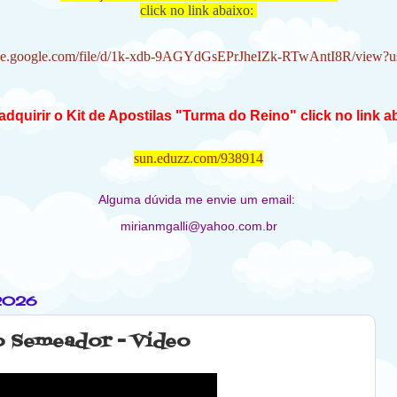
click no link abaixo:
rive.google.com/file/d/1k-xdb-9AGYdGsEPrJheIZk-RTwAntI8R/view?u
adquirir o Kit de Apostilas "Turma do Reino" click no link a
sun.eduzz.com/938914
Alguma dúvida me envie um email:
mirianmgalli@yahoo.com.br
 2026
do Semeador - Vídeo