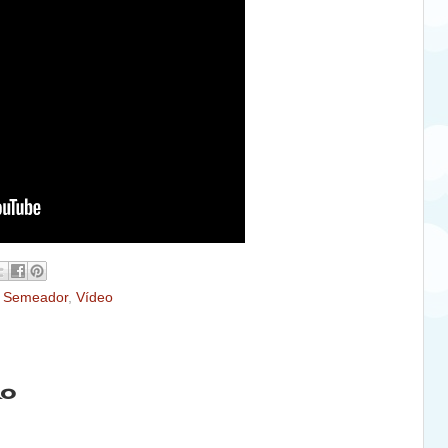
o Semeador
,
Vídeo
io