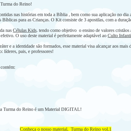
a Turma do Reino!
ntidas nas histórias em toda a Bíblia , bem como sua aplicação no dia a 
 Bíblicas para as Crianças. O Kit consiste de 3 apostilas, com a duraç
rada nas
Células Kids
. tendo como objetivo o ensino de valores cristãos 
efetivo. O uso deste material é perfeitamente adaptável ao
Culto Infant
ter e a identidade são formados, esse material visa alcançar aos mais di
: líderes, pais, e professores!
 contém:
.3 da Turma do Reino é um Material DIGITAL!
Conheça o nosso material, Turma do Reino vol.1